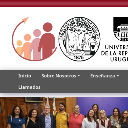
Pasar al contenido principal
Main navigation
Inicio
Sobre Nosotros
Enseñanza
Llamados